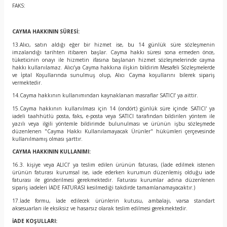
FAKS:
CAYMA HAKKININ SÜRESİ:
13.Alıcı, satın aldığı eğer bir hizmet ise, bu 14 günlük süre sözleşmenin
imzalandığı tarihten itibaren başlar. Cayma hakkı süresi sona ermeden önce,
tüketicinin onayı ile hizmetin ifasına başlanan hizmet sözleşmelerinde cayma
hakkı kullanılamaz. Alıcı’ya Cayma hakkına ilişkin bildirim Mesafeli Sözleşmelerde
ve İptal Koşullarında sunulmuş olup, Alıcı Cayma koşullarını bilerek sipariş
vermektedir.
14.Cayma hakkının kullanımından kaynaklanan masraflar SATICI’ ya aittir.
15.Cayma hakkının kullanılması için 14 (ondört) günlük süre içinde SATICI' ya
iadeli taahhütlü posta, faks, e-posta veya SATICI tarafından bildirilen yöntem ile
yazılı veya ilgili yöntemle bildirimde bulunulması ve ürünün işbu sözleşmede
düzenlenen "Cayma Hakkı Kullanılamayacak Ürünler" hükümleri çerçevesinde
kullanılmamış olması şarttır.
CAYMA HAKKININ KULLANIMI:
16.3. kişiye veya ALICI’ ya teslim edilen ürünün faturası, (İade edilmek istenen
ürünün faturası kurumsal ise, iade ederken kurumun düzenlemiş olduğu iade
faturası ile gönderilmesi gerekmektedir. Faturası kurumlar adına düzenlenen
sipariş iadeleri İADE FATURASI kesilmediği takdirde tamamlanamayacaktır.)
17.İade formu, İade edilecek ürünlerin kutusu, ambalajı, varsa standart
aksesuarları ile eksiksiz ve hasarsız olarak teslim edilmesi gerekmektedir.
İADE KOŞULLARI: