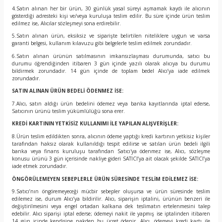
4.Satın alınan her bir ürün, 30 günlük yasal süreyi aşmamak kaydı ile alıcının
gösterdiği adresteki kişi ve/veya kuruluşa teslim edilir. Bu süre içinde ürün teslim
edilmez ise, Alıcılar sözleşmeyi sona erdirebilir.
5.Satın alınan ürün, eksiksiz ve siparişte belirtilen niteliklere uygun ve varsa
garanti belgesi, kullanım kılavuzu gibi belgelerle teslim edilmek zorundadır.
6.Satın alınan ürünün satılmasının imkansızlaşması durumunda, satıcı bu
durumu öğrendiğinden itibaren 3 gün içinde yazılı olarak alıcıya bu durumu
bildirmek zorundadır. 14 gün içinde de toplam bedel Alıcı’ya iade edilmek
zorundadır.
SATIN ALINAN ÜRÜN BEDELİ ÖDENMEZ İSE:
7.Alıcı, satın aldığı ürün bedelini ödemez veya banka kayıtlarında iptal ederse,
Satıcının ürünü teslim yükümlülüğü sona erer.
KREDİ KARTININ YETKİSİZ KULLANIMI İLE YAPILAN ALIŞVERİŞLER:
8.Ürün teslim edildikten sonra, alıcının ödeme yaptığı kredi kartının yetkisiz kişiler
tarafından haksız olarak kullanıldığı tespit edilirse ve satılan ürün bedeli ilgili
banka veya finans kuruluşu tarafından Satıcı'ya ödenmez ise, Alıcı, sözleşme
konusu ürünü 3 gün içerisinde nakliye gideri SATICI’ya ait olacak şekilde SATICI’ya
iade etmek zorundadır.
ÖNGÖRÜLEMEYEN SEBEPLERLE ÜRÜN SÜRESİNDE TESLİM EDİLEMEZ İSE:
9.Satıcı’nın öngöremeyeceği mücbir sebepler oluşursa ve ürün süresinde teslim
edilemez ise, durum Alıcı’ya bildirilir. Alıcı, siparişin iptalini, ürünün benzeri ile
değiştirilmesini veya engel ortadan kalkana dek teslimatın ertelenmesini talep
edebilir. Alıcı siparişi iptal ederse; ödemeyi nakit ile yapmış ise iptalinden itibaren
14 gün içinde kendisine nakden bu ücret ödenir. Alıcı, ödemeyi kredi kartı ile