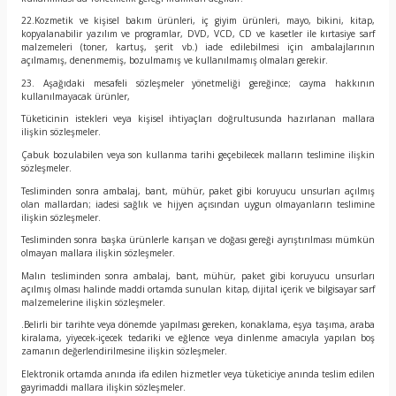
22.Kozmetik ve kişisel bakım ürünleri, iç giyim ürünleri, mayo, bikini, kitap,
kopyalanabilir yazılım ve programlar, DVD, VCD, CD ve kasetler ile kırtasiye sarf
malzemeleri (toner, kartuş, şerit vb.) iade edilebilmesi için ambalajlarının
açılmamış, denenmemiş, bozulmamış ve kullanılmamış olmaları gerekir.
23. Aşağıdaki mesafeli sözleşmeler yönetmeliği gereğince; cayma hakkının
kullanılmayacak ürünler,
Tüketicinin istekleri veya kişisel ihtiyaçları doğrultusunda hazırlanan mallara
ilişkin sözleşmeler.
Çabuk bozulabilen veya son kullanma tarihi geçebilecek malların teslimine ilişkin
sözleşmeler.
Tesliminden sonra ambalaj, bant, mühür, paket gibi koruyucu unsurları açılmış
olan mallardan; iadesi sağlık ve hijyen açısından uygun olmayanların teslimine
ilişkin sözleşmeler.
Tesliminden sonra başka ürünlerle karışan ve doğası gereği ayrıştırılması mümkün
olmayan mallara ilişkin sözleşmeler.
Malın tesliminden sonra ambalaj, bant, mühür, paket gibi koruyucu unsurları
açılmış olması halinde maddi ortamda sunulan kitap, dijital içerik ve bilgisayar sarf
malzemelerine ilişkin sözleşmeler.
.Belirli bir tarihte veya dönemde yapılması gereken, konaklama, eşya taşıma, araba
kiralama, yiyecek-içecek tedariki ve eğlence veya dinlenme amacıyla yapılan boş
zamanın değerlendirilmesine ilişkin sözleşmeler.
Elektronik ortamda anında ifa edilen hizmetler veya tüketiciye anında teslim edilen
gayrimaddi mallara ilişkin sözleşmeler.