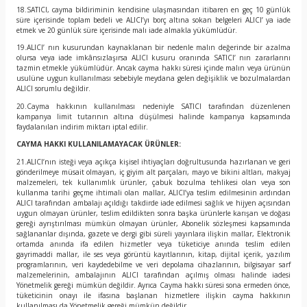
18.SATICI, cayma bildiriminin kendisine ulaşmasından itibaren en geç 10 günlük
süre içerisinde toplam bedeli ve ALICI’yı borç altına sokan belgeleri ALICI’ ya iade
etmek ve 20 günlük süre içerisinde malı iade almakla yükümlüdür.
19.ALICI’ nın kusurundan kaynaklanan bir nedenle malın değerinde bir azalma
olursa veya iade imkânsızlaşırsa ALICI kusuru oranında SATICI’ nın zararlarını
tazmin etmekle yükümlüdür. Ancak cayma hakkı süresi içinde malın veya ürünün
usulüne uygun kullanılması sebebiyle meydana gelen değişiklik ve bozulmalardan
ALICI sorumlu değildir.
20.Cayma hakkının kullanılması nedeniyle SATICI tarafından düzenlenen
kampanya limit tutarının altına düşülmesi halinde kampanya kapsamında
faydalanılan indirim miktarı iptal edilir.
CAYMA HAKKI KULLANILAMAYACAK ÜRÜNLER:
21.ALICI’nın isteği veya açıkça kişisel ihtiyaçları doğrultusunda hazırlanan ve geri
gönderilmeye müsait olmayan, iç giyim alt parçaları, mayo ve bikini altları, makyaj
malzemeleri, tek kullanımlık ürünler, çabuk bozulma tehlikesi olan veya son
kullanma tarihi geçme ihtimali olan mallar, ALICI’ya teslim edilmesinin ardından
ALICI tarafından ambalajı açıldığı takdirde iade edilmesi sağlık ve hijyen açısından
uygun olmayan ürünler, teslim edildikten sonra başka ürünlerle karışan ve doğası
gereği ayrıştırılması mümkün olmayan ürünler, Abonelik sözleşmesi kapsamında
sağlananlar dışında, gazete ve dergi gibi süreli yayınlara ilişkin mallar, Elektronik
ortamda anında ifa edilen hizmetler veya tüketiciye anında teslim edilen
gayrimaddi mallar, ile ses veya görüntü kayıtlarının, kitap, dijital içerik, yazılım
programlarının, veri kaydedebilme ve veri depolama cihazlarının, bilgisayar sarf
malzemelerinin, ambalajının ALICI tarafından açılmış olması halinde iadesi
Yönetmelik gereği mümkün değildir. Ayrıca Cayma hakkı süresi sona ermeden önce,
tüketicinin onayı ile ifasına başlanan hizmetlere ilişkin cayma hakkının
kullanılması da Yönetmelik gereği mümkün değildir.