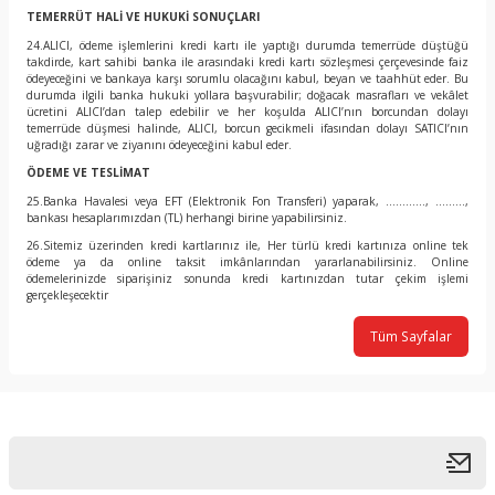
TEMERRÜT HALİ VE HUKUKİ SONUÇLARI
24.ALICI, ödeme işlemlerini kredi kartı ile yaptığı durumda temerrüde düştüğü
takdirde, kart sahibi banka ile arasındaki kredi kartı sözleşmesi çerçevesinde faiz
ödeyeceğini ve bankaya karşı sorumlu olacağını kabul, beyan ve taahhüt eder. Bu
durumda ilgili banka hukuki yollara başvurabilir; doğacak masrafları ve vekâlet
ücretini ALICI’dan talep edebilir ve her koşulda ALICI’nın borcundan dolayı
temerrüde düşmesi halinde, ALICI, borcun gecikmeli ifasından dolayı SATICI’nın
uğradığı zarar ve ziyanını ödeyeceğini kabul eder.
ÖDEME VE TESLİMAT
25.Banka Havalesi veya EFT (Elektronik Fon Transferi) yaparak, ............, .........,
bankası hesaplarımızdan (TL) herhangi birine yapabilirsiniz.
26.Sitemiz üzerinden kredi kartlarınız ile, Her türlü kredi kartınıza online tek
ödeme ya da online taksit imkânlarından yararlanabilirsiniz. Online
ödemelerinizde siparişiniz sonunda kredi kartınızdan tutar çekim işlemi
gerçekleşecektir
Tüm Sayfalar