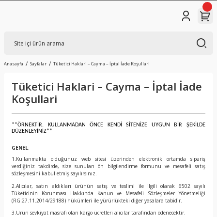
Anasayfa
Sayfalar
Tüketici Haklari – Cayma – İptal İade Koşullari
Tüketici Haklari – Cayma – İptal İade
Koşullari
**ÖRNEKTİR. KULLANMADAN ÖNCE KENDİ SİTENİZE UYGUN BİR ŞEKİLDE
DÜZENLEYİNİZ**
GENEL
:
1.Kullanmakta olduğunuz web sitesi üzerinden elektronik ortamda sipariş
verdiğiniz takdirde, size sunulan ön bilgilendirme formunu ve mesafeli satış
sözleşmesini kabul etmiş sayılırsınız.
2.Alıcılar, satın aldıkları ürünün satış ve teslimi ile ilgili olarak 6502 sayılı
Tüketicinin Korunması Hakkında Kanun ve Mesafeli Sözleşmeler Yönetmeliği
(RG:27.11.2014/29188) hükümleri ile yürürlükteki diğer yasalara tabidir.
3.Ürün sevkiyat masrafı olan kargo ücretleri alıcılar tarafından ödenecektir.