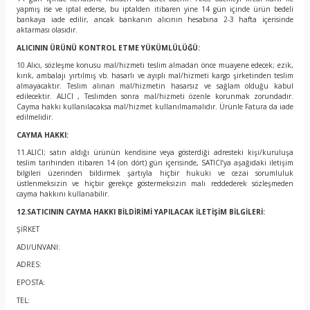
yapmış ise ve iptal ederse, bu iptalden itibaren yine 14 gün içinde ürün bedeli
bankaya iade edilir, ancak bankanın alıcının hesabına 2-3 hafta içerisinde
aktarması olasıdır.
ALICININ ÜRÜNÜ KONTROL ETME YÜKÜMLÜLÜĞÜ:
10.Alıcı, sözleşme konusu mal/hizmeti teslim almadan önce muayene edecek; ezik,
kırık, ambalajı yırtılmış vb. hasarlı ve ayıplı mal/hizmeti kargo şirketinden teslim
almayacaktır. Teslim alınan mal/hizmetin hasarsız ve sağlam olduğu kabul
edilecektir. ALICI , Teslimden sonra mal/hizmeti özenle korunmak zorundadır.
Cayma hakkı kullanılacaksa mal/hizmet kullanılmamalıdır. Ürünle Fatura da iade
edilmelidir.
CAYMA HAKKI:
11.ALICI; satın aldığı ürünün kendisine veya gösterdiği adresteki kişi/kuruluşa
teslim tarihinden itibaren 14 (on dört) gün içerisinde, SATICI’ya aşağıdaki iletişim
bilgileri üzerinden bildirmek şartıyla hiçbir hukuki ve cezai sorumluluk
üstlenmeksizin ve hiçbir gerekçe göstermeksizin malı reddederek sözleşmeden
cayma hakkını kullanabilir.
12.SATICININ CAYMA HAKKI BİLDİRİMİ YAPILACAK İLETİŞİM BİLGİLERİ:
ŞİRKET
ADI/UNVANI:
ADRES:
EPOSTA:
TEL: