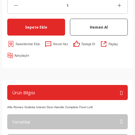
Sepete Ekle
Hemen Al
Yorum Yaz
Tavsiye Et
Paylaş
Karşılaştır
Ürün Bilgisi
Alfa Romeo Guiletta Interior Door Handle Complete Front Left
Yorumlar