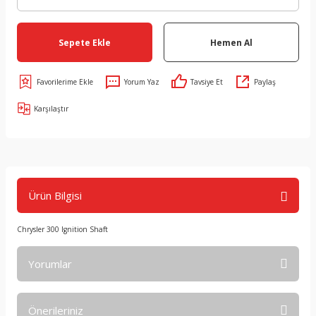
Sepete Ekle
Hemen Al
Yorum Yaz
Tavsiye Et
Paylaş
Karşılaştır
Ürün Bilgisi
Chrysler 300 Ignition Shaft
Yorumlar
Önerileriniz