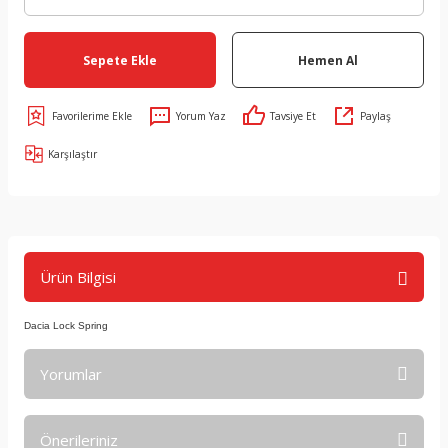
Sepete Ekle
Hemen Al
Yorum Yaz
Tavsiye Et
Paylaş
Karşılaştır
Ürün Bilgisi
Dacia Lock Spring
Yorumlar
Önerileriniz