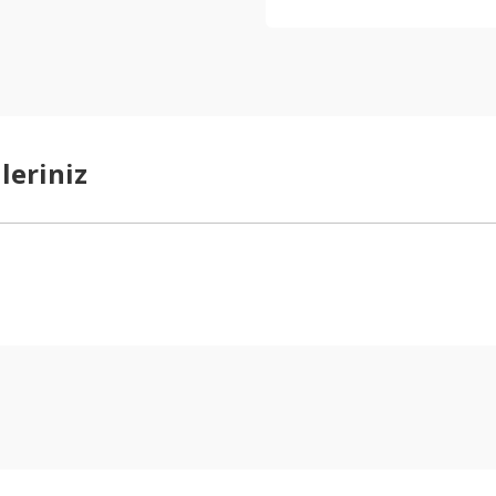
leriniz
arda yetersiz gördüğünüz noktaları öneri formunu kullanarak tarafımıza ilet
Bu ürüne ilk yorumu siz yapın!
Yorum Yaz