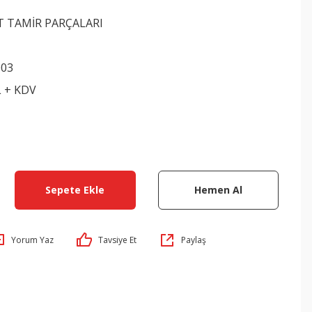
T TAMİR PARÇALARI
003
L + KDV
Sepete Ekle
Hemen Al
Yorum Yaz
Tavsiye Et
Paylaş