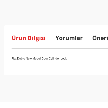
Ürün Bilgisi
Yorumlar
Öneri
Fiat Doblo New Model Door Cylinder Lock
Bu ürünün fiyat bilgisi, resim, ürün açıklamalarında ve diğer konul
Görüş ve önerileriniz için teşekkür ederiz.
Ürün resmi kalitesiz, bozuk veya görüntülenemiyor.
Ürün açıklamasında eksik bilgiler bulunuyor.
Ürün bilgilerinde hatalar bulunuyor.
Ürün fiyatı diğer sitelerden daha pahalı.