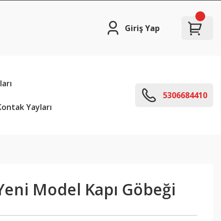
Giriş Yap
arı
5306684410
ontak Yayları
 Yeni Model Kapı Göbeği