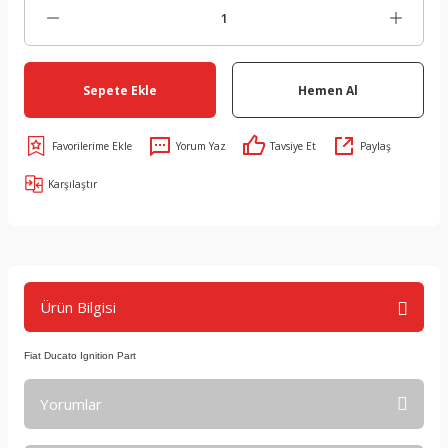
Sepete Ekle
Hemen Al
Yorum Yaz
Tavsiye Et
Paylaş
Karşılaştır
Ürün Bilgisi
Fiat Ducato Ignition Part
Yorumlar