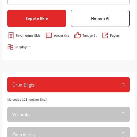
Sepete Ekle
Hemen Al
Yorum Yaz
Tavsiye Et
Paylaş
Karşılaştır
Ürün Bilgisi
Mercedes 123 Ignition Shaft
Yorumlar
Önerileriniz