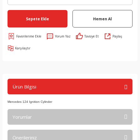
Sepete Ekle
Hemen Al
Yorum Yaz
Tavsiye Et
Paylaş
Karşılaştır
Ürün Bilgisi
Mercedes 124 Ignition Cylinder
Yorumlar
Önerileriniz