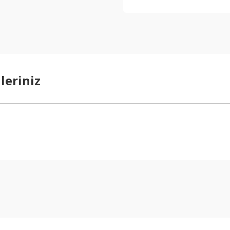
leriniz
arda yetersiz gördüğünüz noktaları öneri formunu kullanarak tarafımıza ilet
Bu ürüne ilk yorumu siz yapın!
Yorum Yaz