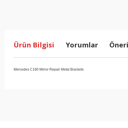
Ürün Bilgisi
Yorumlar
Öneri
Mercedes C180 Mirror Repair Metal Brackets
Bu ürünün fiyat bilgisi, resim, ürün açıklamalarında ve diğer konul
Görüş ve önerileriniz için teşekkür ederiz.
Ürün resmi kalitesiz, bozuk veya görüntülenemiyor.
Ürün açıklamasında eksik bilgiler bulunuyor.
Ürün bilgilerinde hatalar bulunuyor.
Ürün fiyatı diğer sitelerden daha pahalı.