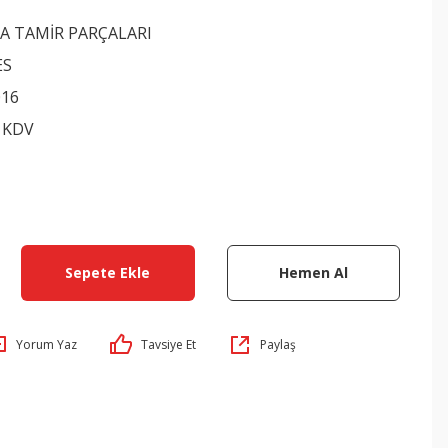
A TAMİR PARÇALARI
ES
016
+ KDV
Sepete Ekle
Hemen Al
Yorum Yaz
Tavsiye Et
Paylaş