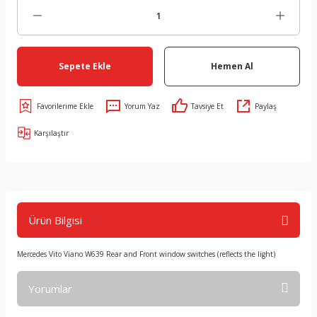
Sepete Ekle
Hemen Al
Yorum Yaz
Tavsiye Et
Paylaş
Karşılaştır
Ürün Bilgisi
Mercedes Vito Viano W639 Rear and Front window switches (reflects the light)
Yorumlar