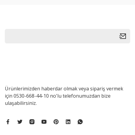
Ürün bilgilerinde hatalar bulunuyor.
Ürün fiyatı diğer sitelerden daha pahalı.
Bu ürüne benzer farklı alternatifler olmalı.
Ürünlerimizden haberdar olmak veya sipariş vermek
için 0530-668-44-10 no'lu telefonumuzdan bize
ulaşabilirsiniz.