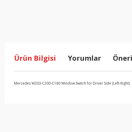
Ürün Bilgisi
Yorumlar
Öneri
Mercedes W203-C200-C180 Window Switch for Driver Side (Left-Right)
Bu ürünün fiyat bilgisi, resim, ürün açıklamalarında ve diğer konul
Görüş ve önerileriniz için teşekkür ederiz.
Ürün resmi kalitesiz, bozuk veya görüntülenemiyor.
Ürün açıklamasında eksik bilgiler bulunuyor.