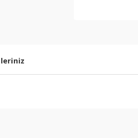
leriniz
arda yetersiz gördüğünüz noktaları öneri formunu kullanarak tarafımıza ilet
Bu ürüne ilk yorumu siz yapın!
Yorum Yaz