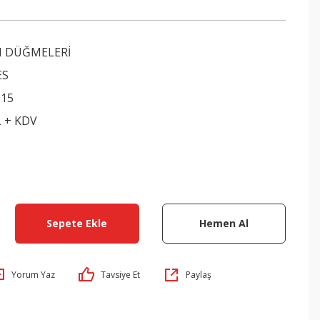
 DÜĞMELERİ
ES
015
L + KDV
Sepete Ekle
Hemen Al
Yorum Yaz
Tavsiye Et
Paylaş