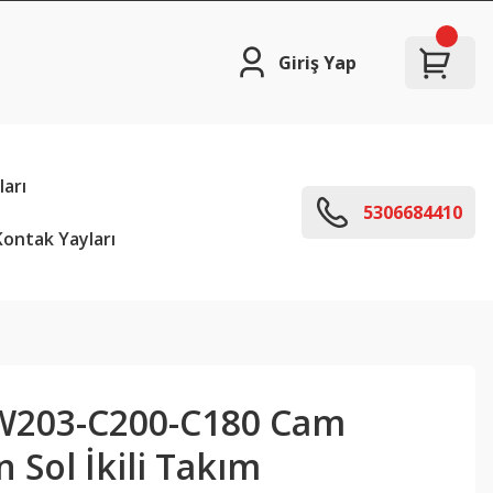
Giriş Yap
arı
5306684410
ontak Yayları
W203-C200-C180 Cam
Sol İkili Takım