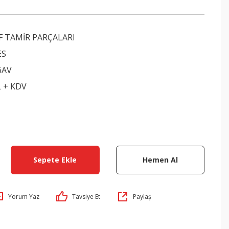
 TAMİR PARÇALARI
ES
6AV
L + KDV
Sepete Ekle
Hemen Al
Yorum Yaz
Tavsiye Et
Paylaş