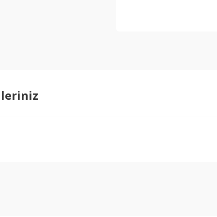
leriniz
arda yetersiz gördüğünüz noktaları öneri formunu kullanarak tarafımıza ilet
Bu ürüne ilk yorumu siz yapın!
Yorum Yaz