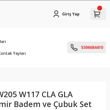
Giriş Yap
arı
5306684410
ontak Yayları
W205 W117 CLA GLA
mir Badem ve Çubuk Set