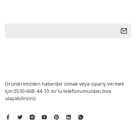
Ürün fiyatı diğer sitelerden daha pahalı.
Bu ürüne benzer farklı alternatifler olmalı.
Ürünlerimizden haberdar olmak veya sipariş vermek
için 0530-668-44-10 no'lu telefonumuzdan bize
ulaşabilirsiniz.