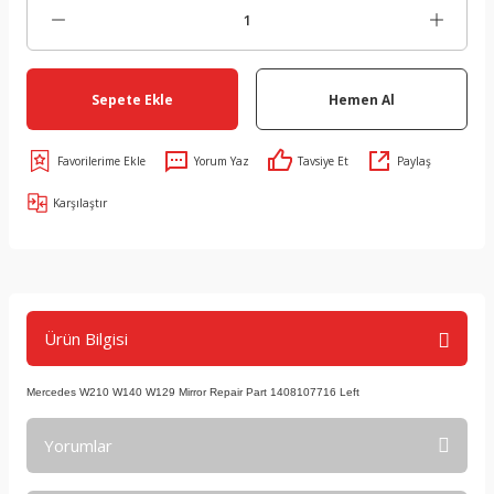
Sepete Ekle
Hemen Al
Yorum Yaz
Tavsiye Et
Paylaş
Karşılaştır
Ürün Bilgisi
Mercedes W210 W140 W129 Mirror Repair Part 1408107716 Left
Yorumlar