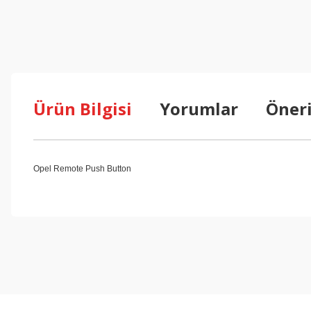
Ürün Bilgisi
Yorumlar
Öneri
Opel Remote Push Button
Bu ürünün fiyat bilgisi, resim, ürün açıklamalarında ve diğer konul
Görüş ve önerileriniz için teşekkür ederiz.
Ürün resmi kalitesiz, bozuk veya görüntülenemiyor.
Ürün açıklamasında eksik bilgiler bulunuyor.
Ürün bilgilerinde hatalar bulunuyor.
Ürün fiyatı diğer sitelerden daha pahalı.