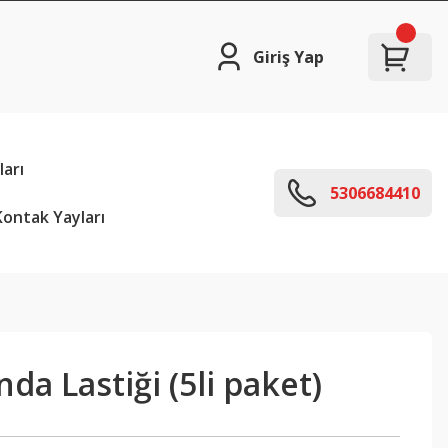
Giriş Yap
arı
5306684410
ontak Yayları
a Lastiği (5li paket)