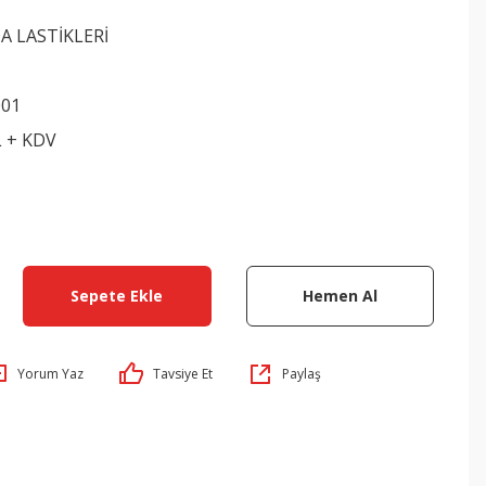
 LASTİKLERİ
001
L + KDV
Sepete Ekle
Hemen Al
Yorum Yaz
Tavsiye Et
Paylaş