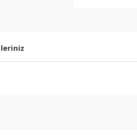
leriniz
arda yetersiz gördüğünüz noktaları öneri formunu kullanarak tarafımıza ilet
Bu ürüne ilk yorumu siz yapın!
Yorum Yaz