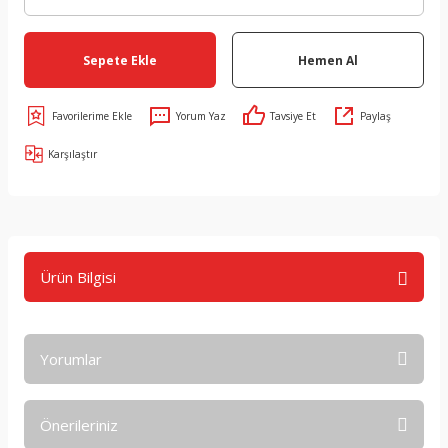
Sepete Ekle
Hemen Al
Yorum Yaz
Tavsiye Et
Paylaş
Karşılaştır
Ürün Bilgisi
Yorumlar
Önerileriniz
Bu ürüne ilk yorumu siz yapın!