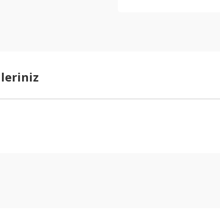
leriniz
arda yetersiz gördüğünüz noktaları öneri formunu kullanarak tarafımıza ilet
Bu ürüne ilk yorumu siz yapın!
Yorum Yaz