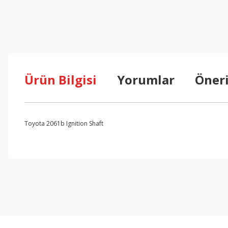
Ürün Bilgisi
Yorumlar
Öneri
Toyota 2061b Ignition Shaft
Bu ürünün fiyat bilgisi, resim, ürün açıklamalarında ve diğer konul
Görüş ve önerileriniz için teşekkür ederiz.
Ürün resmi kalitesiz, bozuk veya görüntülenemiyor.
Ürün açıklamasında eksik bilgiler bulunuyor.
Ürün bilgilerinde hatalar bulunuyor.
Ürün fiyatı diğer sitelerden daha pahalı.