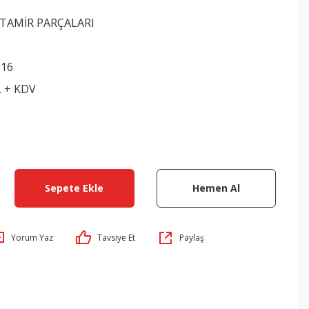
TAMİR PARÇALARI
016
L + KDV
Sepete Ekle
Hemen Al
Yorum Yaz
Tavsiye Et
Paylaş