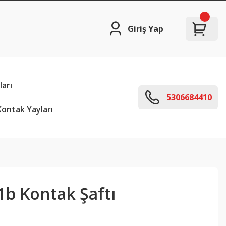
Giriş Yap
arı
5306684410
ontak Yayları
1b Kontak Şaftı