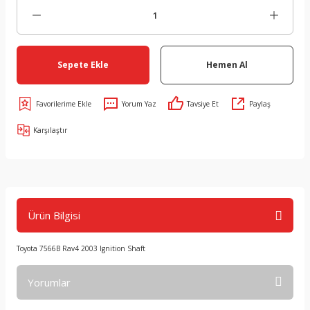
Sepete Ekle
Hemen Al
Yorum Yaz
Tavsiye Et
Paylaş
Karşılaştır
Ürün Bilgisi
Toyota 7566B Rav4 2003 Ignition Shaft
Yorumlar