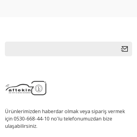
Ürün açıklamasında eksik bilgiler bulunuyor.
Ürün bilgilerinde hatalar bulunuyor.
Ürün fiyatı diğer sitelerden daha pahalı.
Bu ürüne benzer farklı alternatifler olmalı.
Ürünlerimizden haberdar olmak veya sipariş vermek
için 0530-668-44-10 no'lu telefonumuzdan bize
ulaşabilirsiniz.