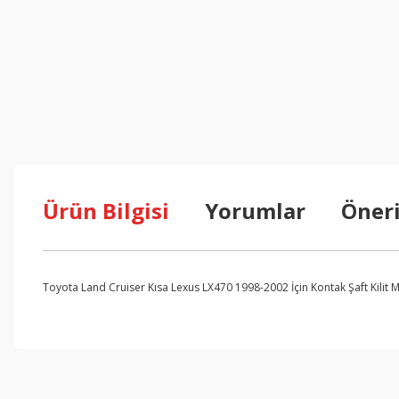
Ürün Bilgisi
Yorumlar
Öneri
Toyota Land Cruiser Kısa Lexus LX470 1998-2002 İçin Kontak Şaft Kilit 
Bu ürünün fiyat bilgisi, resim, ürün açıklamalarında ve diğer konul
Görüş ve önerileriniz için teşekkür ederiz.
Ürün resmi kalitesiz, bozuk veya görüntülenemiyor.