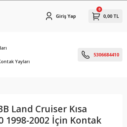
0
Giriş Yap
0,00 TL
arı
5306684410
ontak Yayları
3B Land Cruiser Kısa
0 1998-2002 İçin Kontak