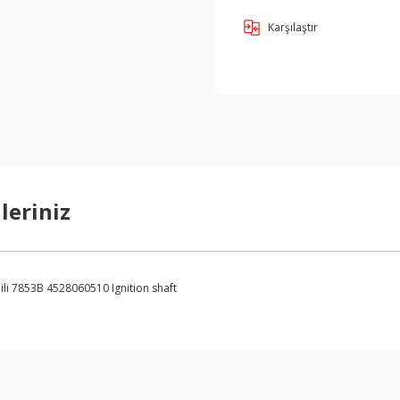
Karşılaştır
leriniz
Mili 7853B 4528060510 Ignition shaft
arda yetersiz gördüğünüz noktaları öneri formunu kullanarak tarafımıza ilet
Bu ürüne ilk yorumu siz yapın!