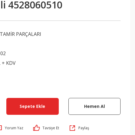
Mili 4528060510
TAMİR PARÇALARI
002
L + KDV
Sepete Ekle
Hemen Al
Yorum Yaz
Tavsiye Et
Paylaş