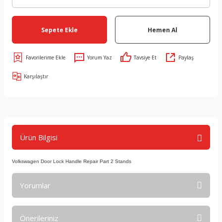
Sepete Ekle
Hemen Al
Yorum Yaz
Tavsiye Et
Paylaş
Karşılaştır
Ürün Bilgisi
Volkswagen Door Lock Handle Repair Part 2 Stands
Yorumlar
Önerileriniz