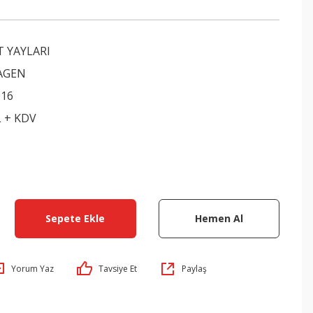
T YAYLARI
AGEN
016
L + KDV
Sepete Ekle
Hemen Al
Yorum Yaz
Tavsiye Et
Paylaş