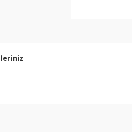
leriniz
arda yetersiz gördüğünüz noktaları öneri formunu kullanarak tarafımıza ilet
Bu ürüne ilk yorumu siz yapın!
Yorum Yaz