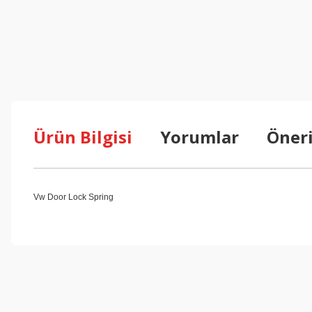
Ürün Bilgisi
Yorumlar
Öneri
Vw Door Lock Spring
Bu ürünün fiyat bilgisi, resim, ürün açıklamalarında ve diğer konul
Görüş ve önerileriniz için teşekkür ederiz.
Ürün resmi kalitesiz, bozuk veya görüntülenemiyor.
Ürün açıklamasında eksik bilgiler bulunuyor.