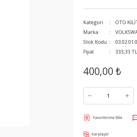
Kategori
OTO KİLİ
Marka
VOLKSW
Stok Kodu
03.02.01.
Fiyat
333,33 T
400,00 ₺
Karşılaştır