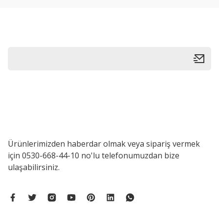
Ürün bilgilerinde hatalar bulunuyor.
Ürün fiyatı diğer sitelerden daha pahalı.
Bu ürüne benzer farklı alternatifler olmalı.
Ürünlerimizden haberdar olmak veya sipariş vermek
için 0530-668-44-10 no'lu telefonumuzdan bize
ulaşabilirsiniz.