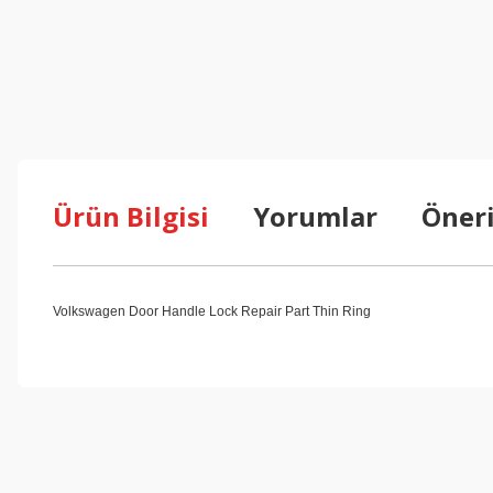
Ürün Bilgisi
Yorumlar
Öneri
Volkswagen Door Handle Lock Repair Part Thin Ring
Bu ürünün fiyat bilgisi, resim, ürün açıklamalarında ve diğer konul
Görüş ve önerileriniz için teşekkür ederiz.
Ürün resmi kalitesiz, bozuk veya görüntülenemiyor.
Ürün açıklamasında eksik bilgiler bulunuyor.