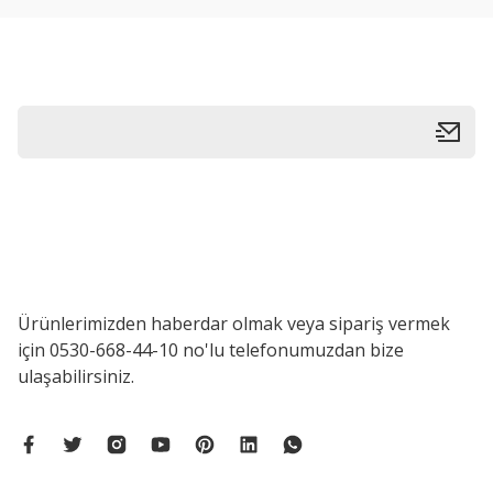
Ürün bilgilerinde hatalar bulunuyor.
Ürün fiyatı diğer sitelerden daha pahalı.
Bu ürüne benzer farklı alternatifler olmalı.
Ürünlerimizden haberdar olmak veya sipariş vermek
için 0530-668-44-10 no'lu telefonumuzdan bize
ulaşabilirsiniz.