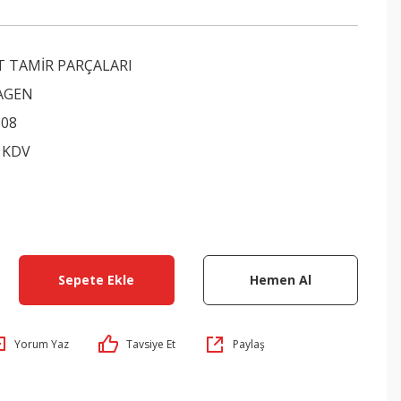
T TAMİR PARÇALARI
AGEN
008
+ KDV
Sepete Ekle
Hemen Al
Yorum Yaz
Tavsiye Et
Paylaş