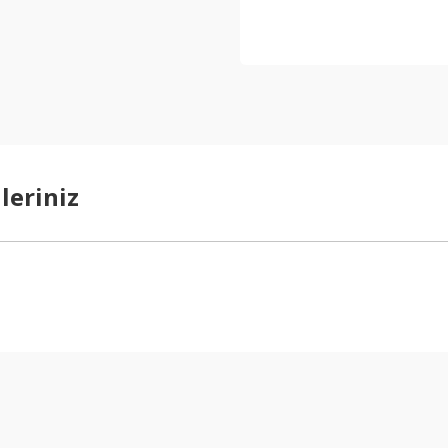
leriniz
arda yetersiz gördüğünüz noktaları öneri formunu kullanarak tarafımıza ilet
Bu ürüne ilk yorumu siz yapın!
Yorum Yaz