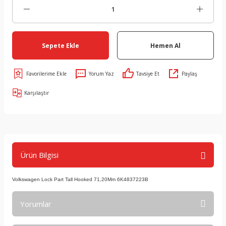
Sepete Ekle
Hemen Al
Yorum Yaz
Tavsiye Et
Paylaş
Karşılaştır
Ürün Bilgisi
Volkswagen Lock Part Tall Hooked 71,20Mm 6K4837223B
Yorumlar