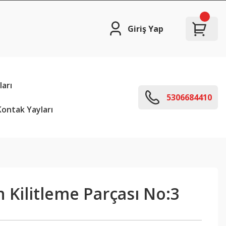
Giriş Yap
arı
5306684410
ontak Yayları
 Kilitleme Parçası No:3