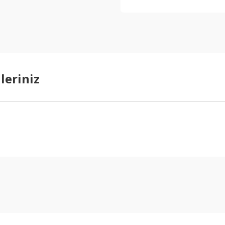
leriniz
arda yetersiz gördüğünüz noktaları öneri formunu kullanarak tarafımıza ilet
Bu ürüne ilk yorumu siz yapın!
Yorum Yaz