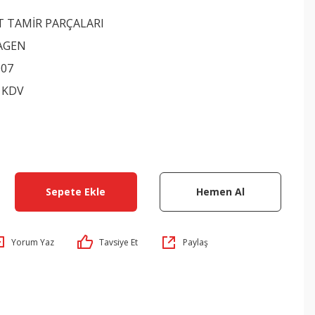
T TAMİR PARÇALARI
AGEN
007
+ KDV
Sepete Ekle
Hemen Al
Yorum Yaz
Tavsiye Et
Paylaş