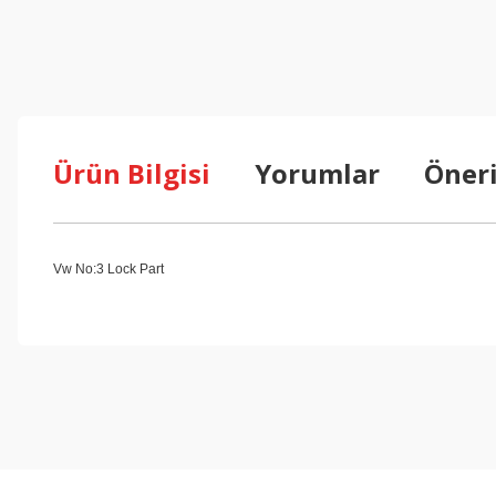
Ürün Bilgisi
Yorumlar
Öneri
Vw No:3 Lock Part
Bu ürünün fiyat bilgisi, resim, ürün açıklamalarında ve diğer konul
Görüş ve önerileriniz için teşekkür ederiz.
Ürün resmi kalitesiz, bozuk veya görüntülenemiyor.
Ürün açıklamasında eksik bilgiler bulunuyor.
Ürün bilgilerinde hatalar bulunuyor.
Ürün fiyatı diğer sitelerden daha pahalı.