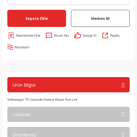
Sepete Ekle
Hemen Al
Yorum Yaz
Tavsiye Et
Paylaş
Karşılaştır
Ürün Bilgisi
Volkswagen T5 Caravelle Armrest Repair Part Left
Yorumlar
Önerileriniz