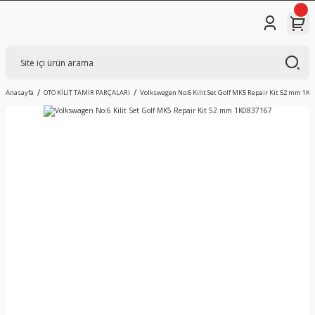
Anasayfa
OTO KİLİT TAMİR PARÇALARI
Volkswagen No:6 Kilit Set Golf MK5 Repair Kit 52 mm 1K