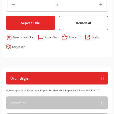
Sepete Ekle
Hemen Al
Yorum Yaz
Tavsiye Et
Paylaş
Karşılaştır
Ürün Bilgisi
Volkswagen No:6 Door Lock Repair Set Golf MK5 Repair Kit 52 mm 1K0837167
Yorumlar