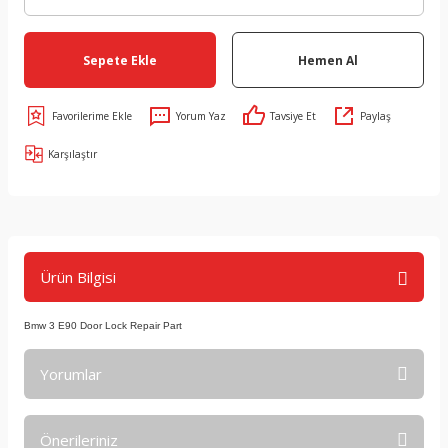
Sepete Ekle
Hemen Al
Yorum Yaz
Tavsiye Et
Paylaş
Karşılaştır
Ürün Bilgisi
Bmw 3 E90 Door Lock Repair Part
Yorumlar
Önerileriniz