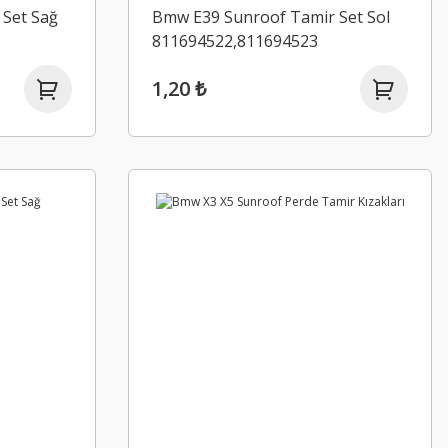
Set Sağ
Bmw E39 Sunroof Tamir Set Sol
811694522,811694523
1,20 ₺