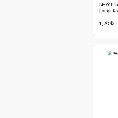
BMW E46 
Range Ro
Seti
1,20 ₺