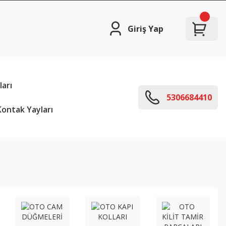
Giriş Yap
arı
5306684410
ontak Yayları