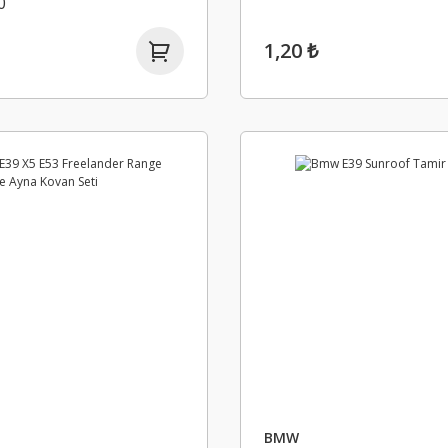
0
1,20 ₺
BMW