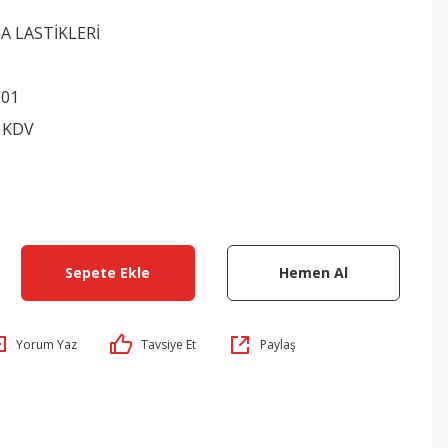
 LASTİKLERİ
001
+ KDV
Sepete Ekle
Hemen Al
Yorum Yaz
Tavsiye Et
Paylaş