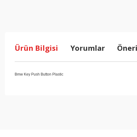
Ürün Bilgisi
Yorumlar
Öneri
Bmw Key Push Button Plastic
Bu ürünün fiyat bilgisi, resim, ürün açıklamalarında ve diğer konul
Görüş ve önerileriniz için teşekkür ederiz.
Ürün resmi kalitesiz, bozuk veya görüntülenemiyor.
Ürün açıklamasında eksik bilgiler bulunuyor.
Ürün bilgilerinde hatalar bulunuyor.
Ürün fiyatı diğer sitelerden daha pahalı.