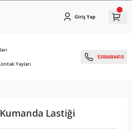
Giriş Yap
arı
5306684410
ontak Yayları
Kumanda Lastiği