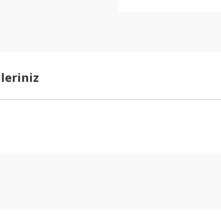
leriniz
arda yetersiz gördüğünüz noktaları öneri formunu kullanarak tarafımıza ilet
Bu ürüne ilk yorumu siz yapın!
Yorum Yaz