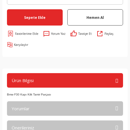
Sepete Ekle
Hemen Al
Yorum Yaz
Tavsiye Et
Paylaş
Karşılaştır
Ürün Bilgisi
Bmw F30 Kapı Kilit Tamir Parçası
Yorumlar
Önerileriniz