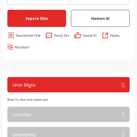
Sepete Ekle
Hemen Al
Yorum Yaz
Tavsiye Et
Paylaş
Karşılaştır
Ürün Bilgisi
Bmw X1 door lock repair part
Yorumlar
Önerileriniz