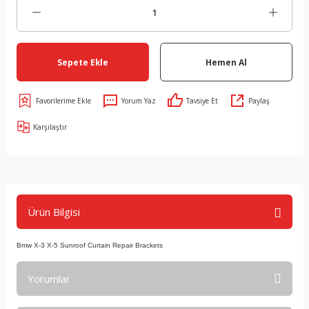
Sepete Ekle
Hemen Al
Yorum Yaz
Tavsiye Et
Paylaş
Karşılaştır
Ürün Bilgisi
Bmw X-3 X-5 Sunroof Curtain Repair Brackets
Yorumlar