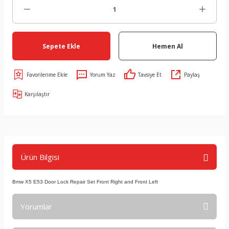
Sepete Ekle
Hemen Al
Yorum Yaz
Tavsiye Et
Paylaş
Karşılaştır
Ürün Bilgisi
Bmw X5 E53 Door Lock Repair Set Front Right and Front Left
Yorumlar